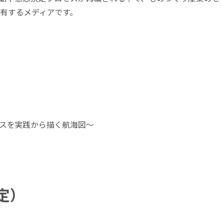
共有するメディアです。
スを実践から描く航海図〜
定）