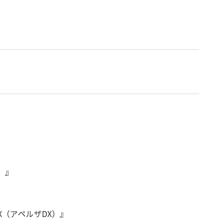
』
）』
X（アペルザDX）』