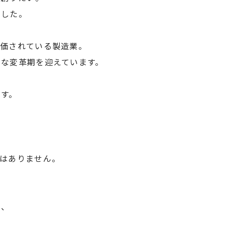
ました。
評価されている製造業。
きな変革期を迎えています。
、
゙す。
゙はありません。
し、